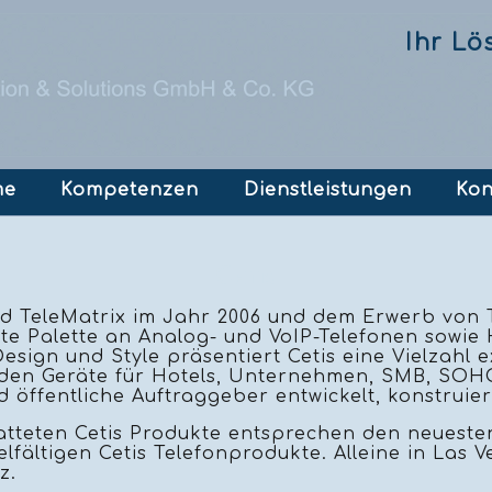
Ihr Lö
ation
me
Kompetenzen
Dienstleistungen
Kon
pringen
Cetis
 und TeleMatrix im Jahr 2006 und dem Erwerb von 
eite Palette an Analog- und VoIP-Telefonen sowie
sign und Style präsentiert Cetis eine Vielzahl e
rden Geräte für Hotels, Unternehmen, SMB, SOH
 öffentliche Auftraggeber entwickelt, konstruier
atteten Cetis Produkte entsprechen den neueste
elfältigen Cetis Telefonprodukte. Alleine in Las V
z.